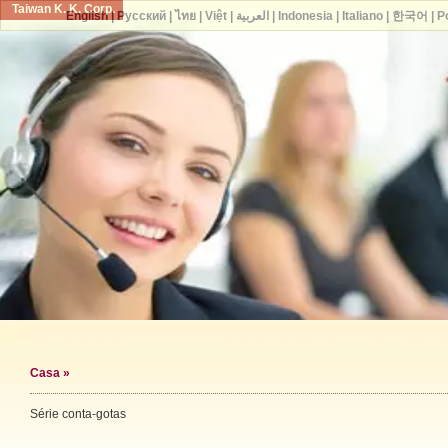
Taiwan K. K. Corp.
English
|
Русский
|
ไทย
|
Việt
|
العربية
|
Indonesia
|
Italiano
|
한국어
|
P
Casa
»
Série conta-gotas