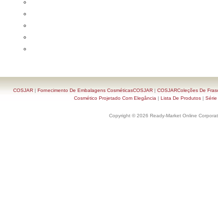
COSJAR
|
Fornecimento De Embalagens CosméticasCOSJAR
|
COSJARColeções De Frasc
Cosmético Projetado Com Elegância
|
Lista De Produtos
|
Série
Copyright © 2026 Ready-Market Online Corporat