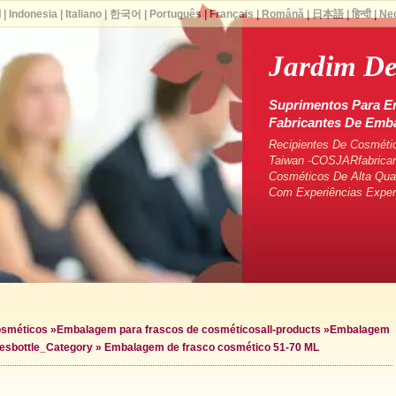
ا
|
Indonesia
|
Italiano
|
한국어
|
Português
|
Français
|
Română
|
日本語
|
हिन्दी
|
Ne
Jardim De
Suprimentos Para E
Fabricantes De Em
Recipientes De Cosméti
Taiwan -COSJARfabrican
Cosméticos De Alta Qua
Com Experiências Exper
osméticos
»
Embalagem para frascos de cosméticos
all-products »
Embalagem
des
bottle_Category »
Embalagem de frasco cosmético 51-70 ML