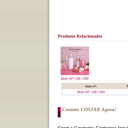
Produtos Relacionados
Série OP / OB / VDF
Item nº.
Série OP / OB / VDF
Contato COSJAR Agora!