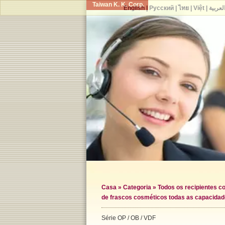
Taiwan K. K. Corp.
English
|
Русский
|
ไทย
|
Việt
|
لعربية
Casa
»
Categoria
»
Todos os recipientes c
de frascos cosméticos todas as capacida
Série OP / OB / VDF