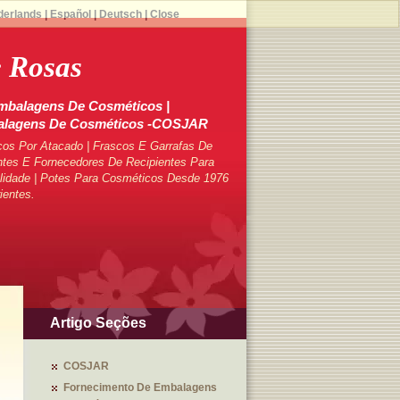
derlands
|
Español
|
Deutsch
|
Close
 Rosas
mbalagens De Cosméticos |
balagens De Cosméticos -COSJAR
cos Por Atacado | Frascos E Garrafas De
tes E Fornecedores De Recipientes Para
lidade | Potes Para Cosméticos Desde 1976
ientes.
Artigo Seções
COSJAR
Fornecimento De Embalagens