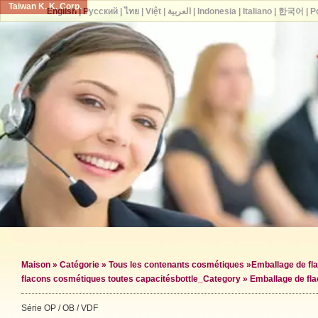
Taiwan K. K. Corp.
English
|
Русский
|
ไทย
|
Việt
|
العربية
|
Indonesia
|
Italiano
|
한국어
|
P
Maison
»
Catégorie
»
Tous les contenants cosmétiques
»
Emballage de fl
flacons cosmétiques toutes capacités
bottle_Category »
Emballage de fl
Série OP / OB / VDF