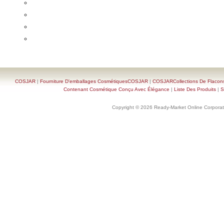
COSJAR
|
Fourniture D'emballages CosmétiquesCOSJAR
|
COSJARCollections De Flacon
Contenant Cosmétique Conçu Avec Élégance
|
Liste Des Produits
|
S
Copyright © 2026 Ready-Market Online Corporat