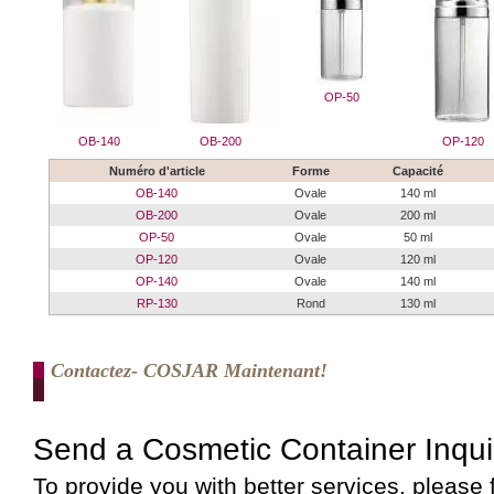
OP-50
OB-140
OB-200
OP-120
Numéro d'article
Forme
Capacité
OB-140
Ovale
140 ml
OB-200
Ovale
200 ml
OP-50
Ovale
50 ml
OP-120
Ovale
120 ml
OP-140
Ovale
140 ml
RP-130
Rond
130 ml
Contactez- COSJAR Maintenant!