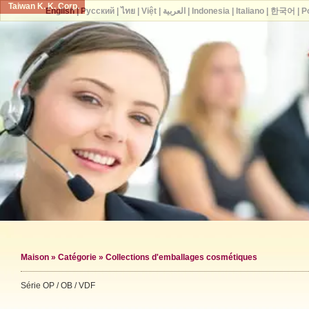
Taiwan K. K. Corp.
English
|
Русский
|
ไทย
|
Việt
|
العربية
|
Indonesia
|
Italiano
|
한국어
|
P
Maison
»
Catégorie
»
Collections d'emballages cosmétiques
Série OP / OB / VDF