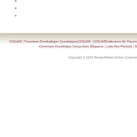
COSJAR
|
Fourniture D'emballages CosmétiquesCOSJAR
|
COSJARCollections De Flacon
Contenant Cosmétique Conçu Avec Élégance
|
Liste Des Produits
|
S
Copyright © 2026 Ready-Market Online Corporat