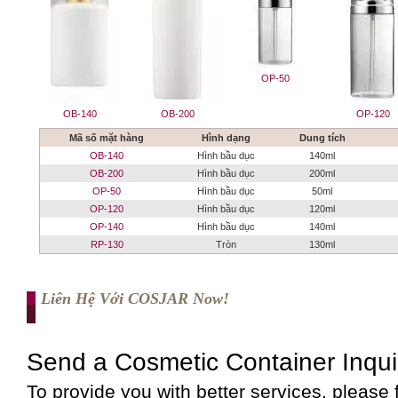
OP-50
OB-140
OB-200
OP-120
Mã số mặt hàng
Hình dạng
Dung tích
OB-140
Hình bầu dục
140ml
OB-200
Hình bầu dục
200ml
OP-50
Hình bầu dục
50ml
OP-120
Hình bầu dục
120ml
OP-140
Hình bầu dục
140ml
RP-130
Tròn
130ml
Liên Hệ Với COSJAR Now!