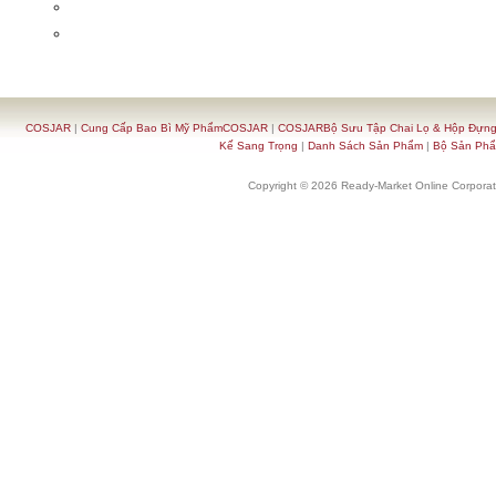
COSJAR
|
Cung Cấp Bao Bì Mỹ PhẩmCOSJAR
|
COSJARBộ Sưu Tập Chai Lọ & Hộp Đựn
Kế Sang Trọng
|
Danh Sách Sản Phẩm
|
Bộ Sản Ph
Copyright © 2026 Ready-Market Online Corporat