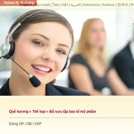
Taiwan K. K. Corp.
English
|
Русский
|
ไทย
|
Việt
|
العربية
|
Indonesia
|
Italiano
|
한국어
|
P
Quê hương
»
Thể loại
»
Bộ sưu tập bao bì mỹ phẩm
Dòng OP / OB / VDF