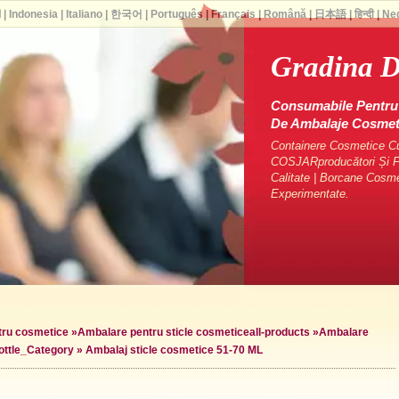
ا
|
Indonesia
|
Italiano
|
한국어
|
Português
|
Français
|
Română
|
日本語
|
हिन्दी
|
Ne
Gradina D
Consumabile Pentru 
De Ambalaje Cosme
Containere Cosmetice Cu 
COSJARproducători Și Fu
Calitate | Borcane Cosm
Experimentate.
ntru cosmetice
»
Ambalare pentru sticle cosmetice
all-products »
Ambalare
ottle_Category »
Ambalaj sticle cosmetice 51-70 ML