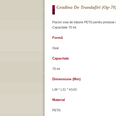
Gradina De Trandafiri (op-70
Flacon oval de loțiune PETG pentru produse de 
Capacitate 70 ml.
Formă
Oval
Capacitate
70 ml
Dimensiune (mm)
L36 * L31 * H143
Material
PETG