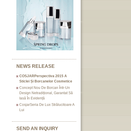
NEWS RELEASE
COSJARPerspectiva 2015 A
Sticlei Și Borcanelor Cosmetice
Concept Nou De Borcan Într-Un
Design Netradițional, Garantat Să
Iasă În Evidență
CosjarSeria De Lux Strălucitoare A
Lui
SEND AN INQUIRY