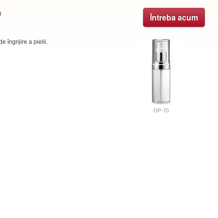
)
Întreba acum
îngrijire a pielii.
OP-70