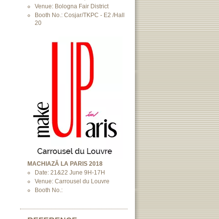
Venue: Bologna Fair District
Booth No.: Cosjar/TKPC - E2 /Hall
20
MACHIAZĂ LA PARIS 2018
Date: 21&22 June 9H-17H
Venue: Carrousel du Louvre
Booth No.: