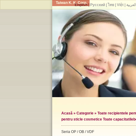
Taiwan K. K. Corp.
English
|
Русский
|
ไทย
|
Việt
|
لعربية
Acasă
»
Categorie
»
Toate recipientele pe
pentru sticle cosmetice Toate capacitatile
b
Seria OP / OB / VDF