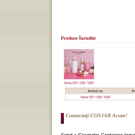
Produse Înrudite
Seria OP / OB / VDF
Articol nr.
F
Seria OP / OB / VDF
Contactați COSJAR Acum!