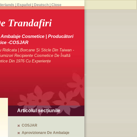
derlands
|
Español
|
Deutsch
|
Close
e Trandafiri
Ambalaje Cosmetice | Producători
tice -COSJAR
Ridicata | Borcane Și Sticle Din Taiwan -
rnizori Recipiente Cosmetice De Înaltă
etice Din 1976 Cu Experiențe
Articolul secțiunile
COSJAR
Aprovizionare De Ambalaje