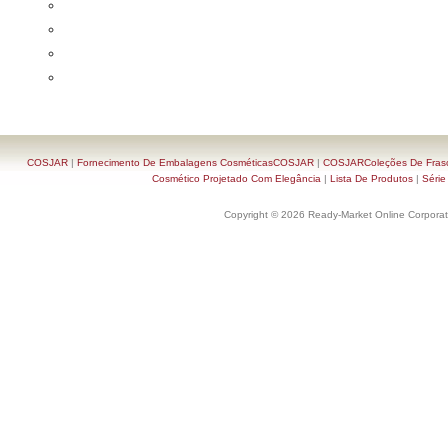
COSJAR
|
Fornecimento De Embalagens CosméticasCOSJAR
|
COSJARColeções De Frasc
Cosmético Projetado Com Elegância
|
Lista De Produtos
|
Série
Copyright © 2026 Ready-Market Online Corporat