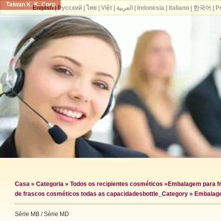
Taiwan K. K. Corp.
English
|
Русский
|
ไทย
|
Việt
|
العربية
|
Indonesia
|
Italiano
|
한국어
|
P
Casa
»
Categoria
»
Todos os recipientes cosméticos
»
Embalagem para f
de frascos cosméticos todas as capacidades
bottle_Category »
Embalage
Série MB / Série MD