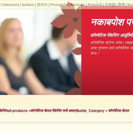
ا
|
Indonesia
|
Italiano
|
한국어
|
Português
|
Français
|
Română
|
日本語
|
हिन्दी
|
Ne
नकाबपोश पर
कॉस्मेटिक पैकेजिंग आपूर्ति
कॉस्मेटिक कंटेनर थोक | ताइवा
उच्च गुणवत्ता वाले कॉस्मेटिक 
साथ।
केजिंग
all-products »
कॉस्मेटिक बोतल पैकेजिंग सभी क्षमताएं
bottle_Category »
कॉस्मेटिक बोतल