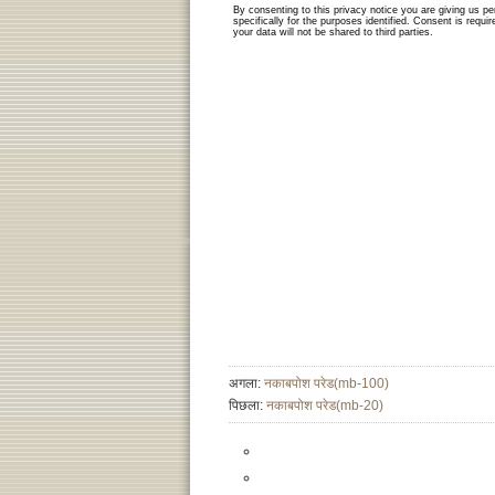
अगला:
नकाबपोश परेड(mb-100)
पिछला:
नकाबपोश परेड(mb-20)