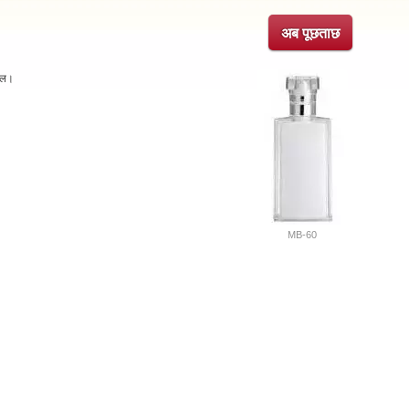
अब पूछताछ
ोतल।
MB-60