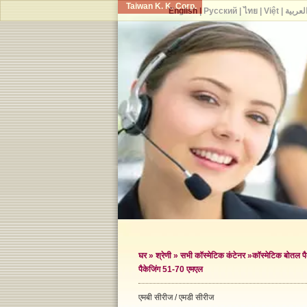
Taiwan K. K. Corp.
English
|
Русский
|
ไทย
|
Việt
|
لعربية
घर
»
श्रेणी
»
सभी कॉस्मेटिक कंटेनर
»
कॉस्मेटिक बोतल पै
पैकेजिंग 51-70 एमएल
एमबी सीरीज / एमडी सीरीज