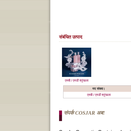
संबंधित उत्पाद
एमबी / एमडी श्रृंखला
मद संख्या।
एमबी / एमडी श्रृंखला
संपर्क COSJAR अब!