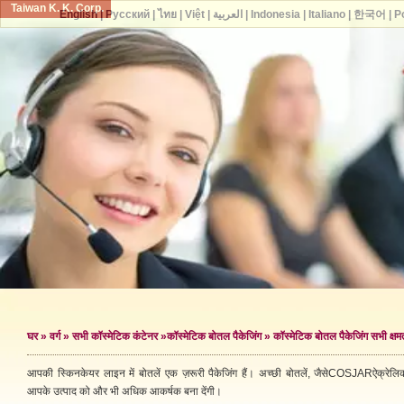
Taiwan K. K. Corp.
English
|
Русский
|
ไทย
|
Việt
|
العربية
|
Indonesia
|
Italiano
|
한국어
|
P
घर
»
वर्ग
»
सभी कॉस्मेटिक कंटेनर
»
कॉस्मेटिक बोतल पैकेजिंग
» कॉस्मेटिक बोतल पैकेजिंग सभी क्षमत
आपकी स्किनकेयर लाइन में बोतलें एक ज़रूरी पैकेजिंग हैं। अच्छी बोतलें, जैसेCOSJARऐक्रेलिक
आपके उत्पाद को और भी अधिक आकर्षक बना देंगी।