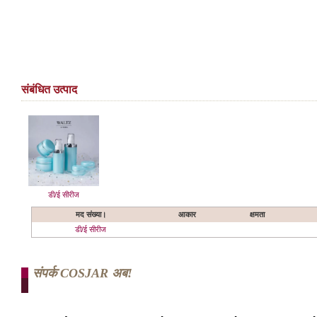
संबंधित उत्पाद
डी/ई सीरीज
मद संख्या।
आकार
क्षमता
डी/ई सीरीज
संपर्क COSJAR अब!