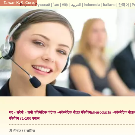
Taiwan K. K. Corp.
English
|
Русский
|
ไทย
|
Việt
|
العربية
|
Indonesia
|
Italiano
|
한국어
|
P
घर
»
श्रेणी
»
सभी कॉस्मेटिक कंटेनर
»
कॉस्मेटिक बोतल पैकेजिंग
all-products »
कॉस्मेटिक बोतल 
पैकेजिंग 71-100 एमएल
डी सीरीज / ई सीरीज