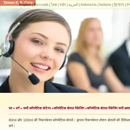
Taiwan K. K. Corp.
English
|
Русский
|
ไทย
|
Việt
|
العربية
|
Indonesia
|
Italiano
|
한국어
|
P
घर
»
वर्ग
»
सभी कॉस्मेटिक कंटेनर
»
कॉस्मेटिक बोतल पैकेजिंग
»
कॉस्मेटिक बोतल पैकेजिंग सभी क्षमत
80ml और 100ml की स्किनकेयर कॉस्मेटिक बोतलें। कृपया स्किनकेयर लोशन बोतलों की विविधता
करें।