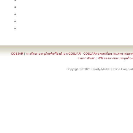
COSJAR
|
การจัดหาบรรจุภัณฑ์เครื่องสำอางCOSJAR
|
COSJARคอลเลกชั่นขวดและภาชนะเครื
รายการสินค้า
|
ซีรีย์ของภาชนะบรรจุเครื่อ
Copyright © 2026 Ready-Market Online Corporat