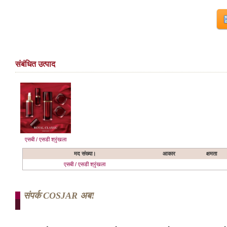
संबंधित उत्पाद
एसबी / एसडी श्रृंखला
मद संख्या।
आकार
क्षमता
एसबी / एसडी श्रृंखला
संपर्क COSJAR अब!