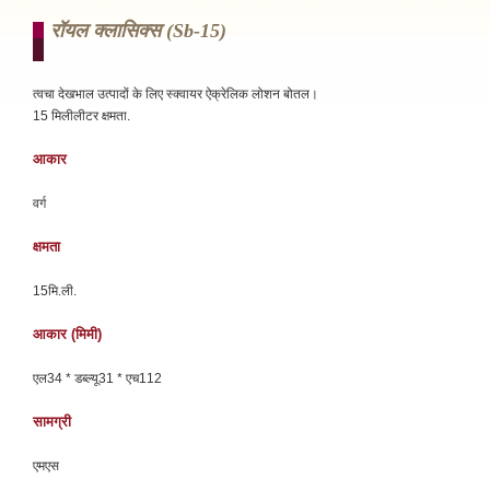
रॉयल क्लासिक्स (sb-15)
त्वचा देखभाल उत्पादों के लिए स्क्वायर ऐक्रेलिक लोशन बोतल।
15 मिलीलीटर क्षमता.
आकार
वर्ग
क्षमता
15मि.ली.
आकार (मिमी)
एल34 * डब्ल्यू31 * एच112
सामग्री
एमएस