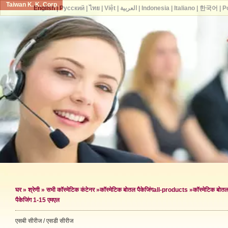
Taiwan K. K. Corp.
English
|
Русский
|
ไทย
|
Việt
|
العربية
|
Indonesia
|
Italiano
|
한국어
|
P
घर
»
श्रेणी
»
सभी कॉस्मेटिक कंटेनर
»
कॉस्मेटिक बोतल पैकेजिंग
all-products »
कॉस्मेटिक बोतल 
पैकेजिंग 1-15 एमएल
एसबी सीरीज / एसडी सीरीज