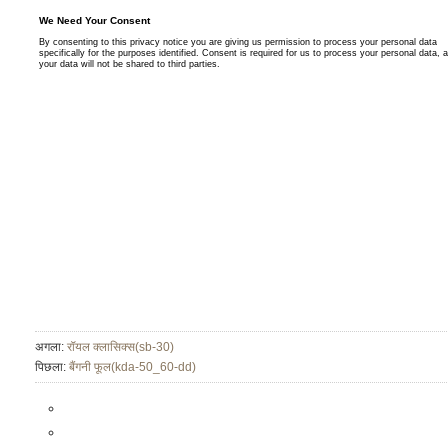
अगला:
रॉयल क्लासिक्स(sb-30)
पिछला:
बैंगनी फूल(kda-50_60-dd)