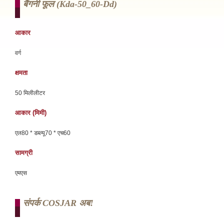
बैंगनी फूल (kda-50_60-Dd)
आकार
वर्ग
क्षमता
50 मिलीलीटर
आकार (मिमी)
एल80 * डब्ल्यू70 * एच60
सामग्री
एमएस
संपर्क COSJAR अब!