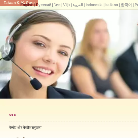
Taiwan K. K. Corp.
English
|
Русский
|
ไทย
|
Việt
|
العربية
|
Indonesia
|
Italiano
|
한국어
|
P
घर
»
केबीए और केडीए श्रृंखला