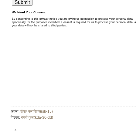
अगला:
रॉयल क्लासिक्स(sb-15)
पिछला:
बैंगनी फूल(kda-30-dd)