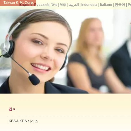
Taiwan K. K. Corp.
English
|
Русский
|
ไทย
|
Việt
|
العربية
|
Indonesia
|
Italiano
|
한국어
|
P
집
»
KBA & KDA 시리즈