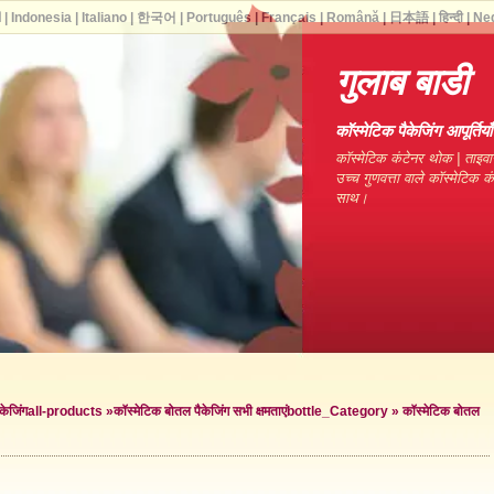
ا
|
Indonesia
|
Italiano
|
한국어
|
Português
|
Français
|
Română
|
日本語
|
हिन्दी
|
Ne
गुलाब बाडी
कॉस्मेटिक पैकेजिंग आपूर्ति
कॉस्मेटिक कंटेनर थोक | ताइवा
उच्च गुणवत्ता वाले कॉस्मेटिक 
साथ।
केजिंग
all-products »
कॉस्मेटिक बोतल पैकेजिंग सभी क्षमताएं
bottle_Category »
कॉस्मेटिक बोतल