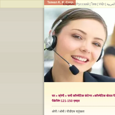
Taiwan K. K. Corp.
English
|
Русский
|
ไทย
|
Việt
|
لعربية
घर
»
श्रेणी
»
सभी कॉस्मेटिक कंटेनर
»
कॉस्मेटिक बोतल पै
पैकेजिंग 121-150 एमएल
ओपी / ओबी / वीडीएफ श्रृंखला