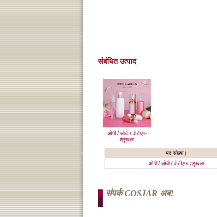
संबंधित उत्पाद
ओपी / ओबी / वीडीएफ
श्रृंखला
मद संख्या।
ओपी / ओबी / वीडीएफ श्रृंखला
संपर्क COSJAR अब!