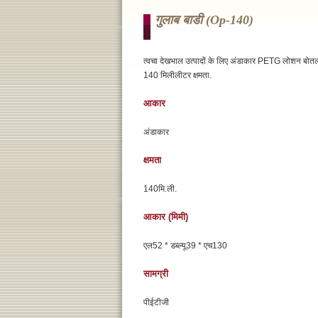
गुलाब बाडी (op-140)
त्वचा देखभाल उत्पादों के लिए अंडाकार PETG लोशन बो
140 मिलीलीटर क्षमता.
आकार
अंडाकार
क्षमता
140मि.ली.
आकार (मिमी)
एल52 * डब्ल्यू39 * एच130
सामग्री
पीईटीजी