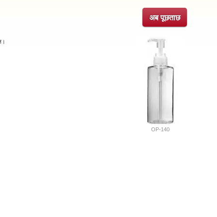
अब पूछताछ
तल।
OP-140