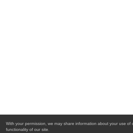
With your permission, we may share information about your use of ou
functionality of our site.