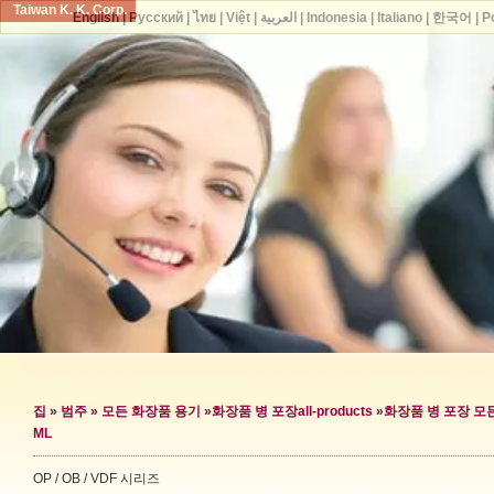
Taiwan K. K. Corp.
English
|
Русский
|
ไทย
|
Việt
|
العربية
|
Indonesia
|
Italiano
|
한국어
|
P
집
»
범주
»
모든 화장품 용기
»
화장품 병 포장
all-products »
화장품 병 포장 모
ML
OP / OB / VDF 시리즈