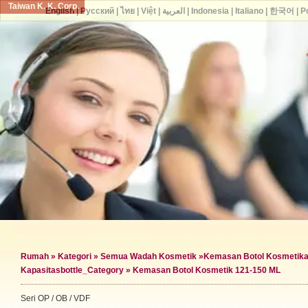
Taiwan K. K. Corp.
English
|
Русский
|
ไทย
|
Việt
|
العربية
|
Indonesia
|
Italiano
|
한국어
|
P
Rumah
»
Kategori
»
Semua Wadah Kosmetik
»
Kemasan Botol Kosmetik
a
Kapasitas
bottle_Category »
Kemasan Botol Kosmetik 121-150 ML
Seri OP / OB / VDF