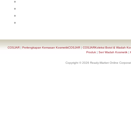
COSJAR
|
Perlengkapan Kemasan KosmetikCOSJAR
|
COSJARKoleksi Botol & Wadah Ko
Produk
|
Seri Wadah Kosmetik
|
Copyright © 2026 Ready-Market Online Corporat