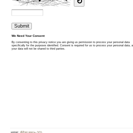
अगला:
लैवेंडर मून(e-30)