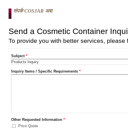
संपर्क COSJAR अब!