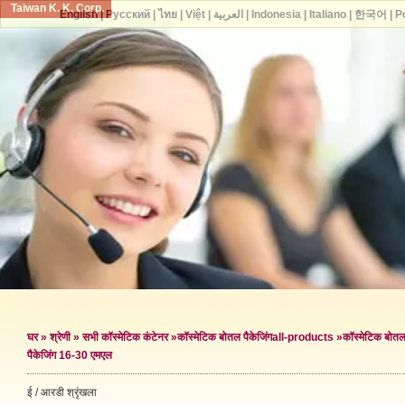
Taiwan K. K. Corp.
English
|
Русский
|
ไทย
|
Việt
|
العربية
|
Indonesia
|
Italiano
|
한국어
|
P
घर
»
श्रेणी
»
सभी कॉस्मेटिक कंटेनर
»
कॉस्मेटिक बोतल पैकेजिंग
all-products »
कॉस्मेटिक बोतल 
पैकेजिंग 16-30 एमएल
ई / आरडी श्रृंखला