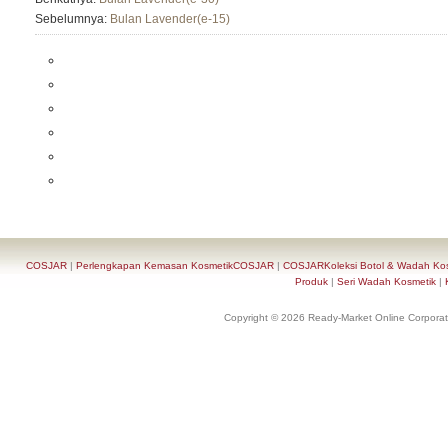
Sebelumnya:
Bulan Lavender(e-15)
COSJAR
|
Perlengkapan Kemasan KosmetikCOSJAR
|
COSJARKoleksi Botol & Wadah Ko
Produk
|
Seri Wadah Kosmetik
|
Copyright © 2026 Ready-Market Online Corporat