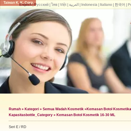
Taiwan K. K. Corp.
English
|
Русский
|
ไทย
|
Việt
|
العربية
|
Indonesia
|
Italiano
|
한국어
|
P
Rumah
»
Kategori
»
Semua Wadah Kosmetik
»
Kemasan Botol Kosmetik
a
Kapasitas
bottle_Category »
Kemasan Botol Kosmetik 16-30 ML
Seri E / RD