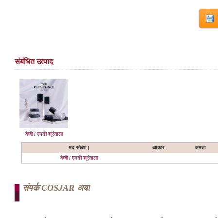
संबंधित उत्पाद
केबी / एमडी श्रृंखला
मद संख्या।
आकार
क्षमता
केबी / एमडी श्रृंखला
संपर्क COSJAR अब!