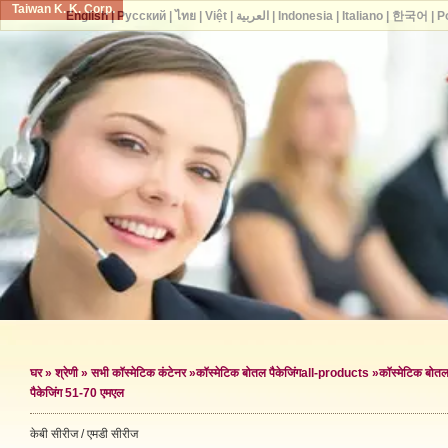
Taiwan K. K. Corp.
English
|
Русский
|
ไทย
|
Việt
|
العربية
|
Indonesia
|
Italiano
|
한국어
|
P
घर
»
श्रेणी
»
सभी कॉस्मेटिक कंटेनर
»
कॉस्मेटिक बोतल पैकेजिंग
all-products »
कॉस्मेटिक बोतल 
पैकेजिंग 51-70 एमएल
केबी सीरीज / एमडी सीरीज