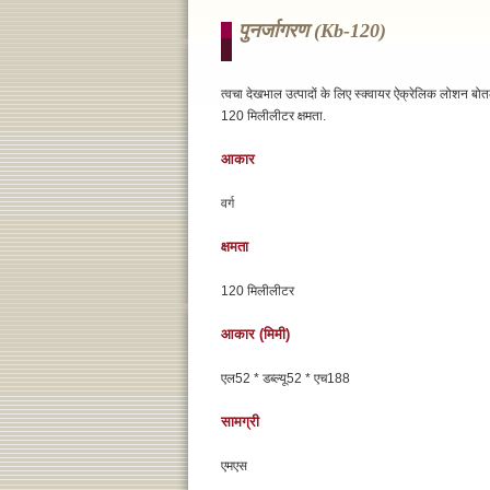
पुनर्जागरण (kb-120)
त्वचा देखभाल उत्पादों के लिए स्क्वायर ऐक्रेलिक लोशन ब
120 मिलीलीटर क्षमता.
आकार
वर्ग
क्षमता
120 मिलीलीटर
आकार (मिमी)
एल52 * डब्ल्यू52 * एच188
सामग्री
एमएस