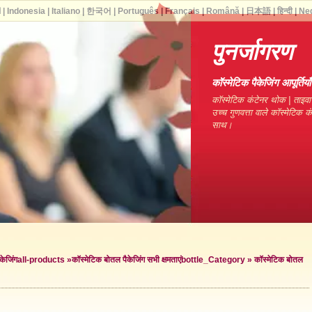
ا
|
Indonesia
|
Italiano
|
한국어
|
Português
|
Français
|
Română
|
日本語
|
हिन्दी
|
Ne
पुनर्जागरण
कॉस्मेटिक पैकेजिंग आपूर्ति
कॉस्मेटिक कंटेनर थोक | ताइवा
उच्च गुणवत्ता वाले कॉस्मेटिक 
साथ।
केजिंग
all-products »
कॉस्मेटिक बोतल पैकेजिंग सभी क्षमताएं
bottle_Category »
कॉस्मेटिक बोतल