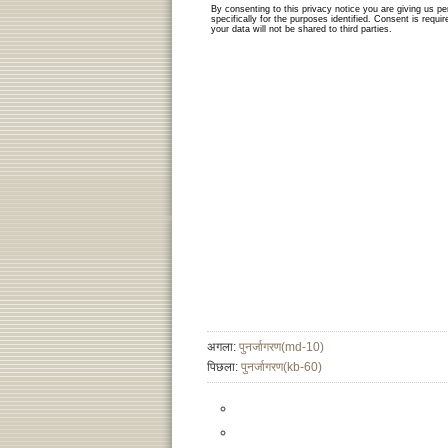
अगला:
पुनर्जागरण(md-10)
पिछला:
पुनर्जागरण(kb-60)