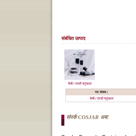
संबंधित उत्पाद
केबी / एमडी श्रृंखला
मद संख्या।
केबी / एमडी श्रृंखला
संपर्क COSJAR अब!