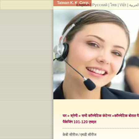
Taiwan K. K. Corp.
English
|
Русский
|
ไทย
|
Việt
|
لعربية
घर
»
श्रेणी
»
सभी कॉस्मेटिक कंटेनर
»
कॉस्मेटिक बोतल पै
पैकेजिंग 101-120 एमएल
केबी सीरीज / एमडी सीरीज