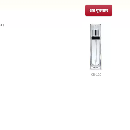
अब पूछताछ
ोतल।
KB-120