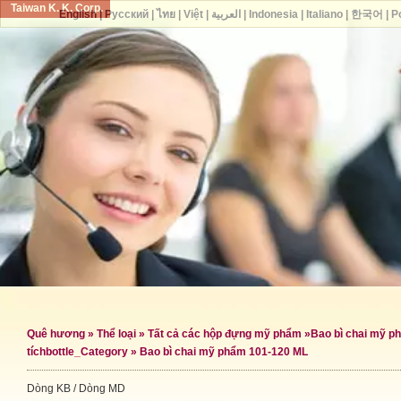
Taiwan K. K. Corp.
English
|
Русский
|
ไทย
|
Việt
|
العربية
|
Indonesia
|
Italiano
|
한국어
|
P
Quê hương
»
Thể loại
»
Tất cả các hộp đựng mỹ phẩm
»
Bao bì chai mỹ p
tích
bottle_Category »
Bao bì chai mỹ phẩm 101-120 ML
Dòng KB / Dòng MD