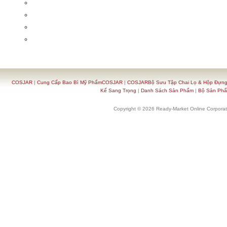
COSJAR
|
Cung Cấp Bao Bì Mỹ PhẩmCOSJAR
|
COSJARBộ Sưu Tập Chai Lọ & Hộp Đựn
Kế Sang Trọng
|
Danh Sách Sản Phẩm
|
Bộ Sản Ph
Copyright © 2026 Ready-Market Online Corporat