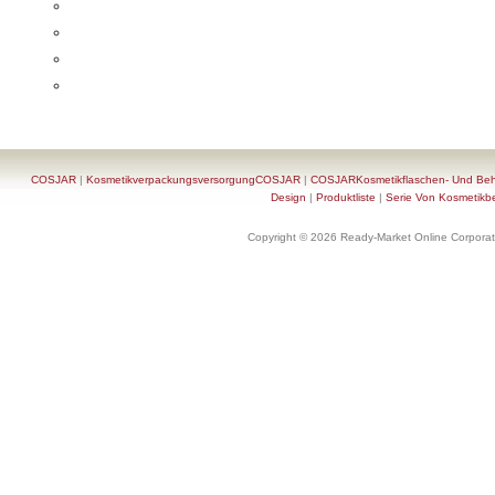
COSJAR
|
KosmetikverpackungsversorgungCOSJAR
|
COSJARKosmetikflaschen- Und Behä
Design
|
Produktliste
|
Serie Von Kosmetikb
Copyright © 2026 Ready-Market Online Corporat