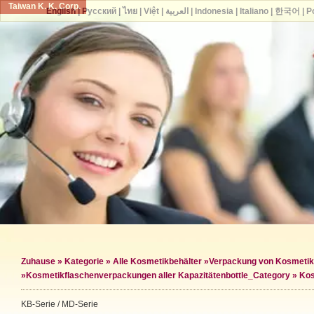
Taiwan K. K. Corp.
English
|
Русский
|
ไทย
|
Việt
|
العربية
|
Indonesia
|
Italiano
|
한국어
|
P
Zuhause
»
Kategorie
»
Alle Kosmetikbehälter
»
Verpackung von Kosmetik
»
Kosmetikflaschenverpackungen aller Kapazitäten
bottle_Category »
Kos
KB-Serie / MD-Serie