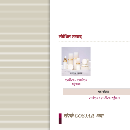
संबंधित उत्पाद
एसबीएफ / एसडीएफ
श्रृंखला
मद संख्या।
एसबीएफ / एसडीएफ श्रृंखला
संपर्क COSJAR अब!