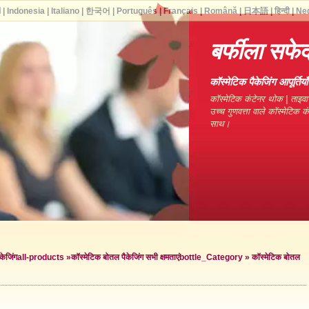
ا
|
Indonesia
|
Italiano
|
한국어
|
Português
|
Français
|
Română
|
日本語
|
हिन्दी
|
Ne
बर्फीला सफे
कॉस्मेटिक पैकेजिंग आपूर्ति
कॉस्मेटिक कंटेनर थोक | ताइवा
उच्च गुणवत्ता वाले कॉस्मेटिक 
साथ।
केजिंग
all-products »
कॉस्मेटिक बोतल पैकेजिंग सभी क्षमताएं
bottle_Category »
कॉस्मेटिक बोतल