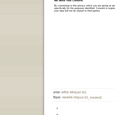
अगला:
बर्फीला सफेद(sbf-30)
पिछला:
नकाबपोश परेड(md-50_masked)