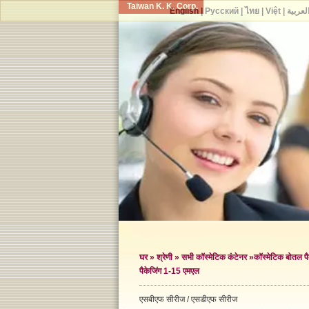
Taiwan K. K. Corp.
English
|
Русский
|
ไทย
|
Việt
|
لعربية
घर
»
श्रेणी
»
सभी कॉस्मेटिक कंटेनर
»
कॉस्मेटिक बोतल पै
पैकेजिंग 1-15 एमएल
एसबीएफ सीरीज / एसडीएफ सीरीज