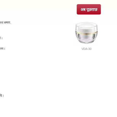
अब पूछताछ
ml क्षमता.
ां।
कल्प।
VDA-30
आदि।