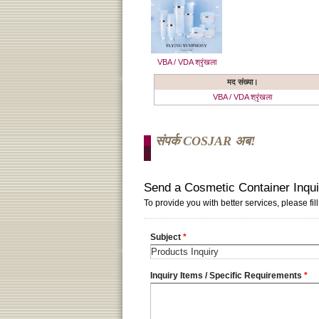
VBA / VDA श्रृंखला
मद संख्या।
VBA / VDA श्रृंखला
संपर्क COSJAR अब!