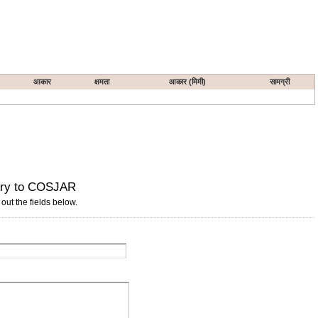
आकार
क्षमता
आकार (मिमी)
सामग्री