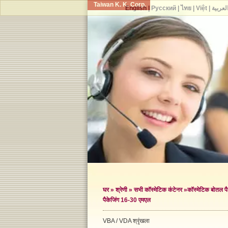
Taiwan K. K. Corp.
English
|
Русский
|
ไทย
|
Việt
|
لعربية
घर
»
श्रेणी
»
सभी कॉस्मेटिक कंटेनर
»
कॉस्मेटिक बोतल पै
पैकेजिंग 16-30 एमएल
VBA / VDA श्रृंखला