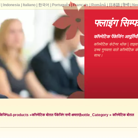
ا
|
Indonesia
|
Italiano
|
한국어
|
Português
|
Français
|
Română
|
日本語
|
हिन्दी
|
Ne
फ्लाइंग सिम्
कॉस्मेटिक पैकेजिंग आपूर्ति
कॉस्मेटिक कंटेनर थोक | ताइवा
उच्च गुणवत्ता वाले कॉस्मेटिक 
साथ।
केजिंग
all-products »
कॉस्मेटिक बोतल पैकेजिंग सभी क्षमताएं
bottle_Category »
कॉस्मेटिक बोतल