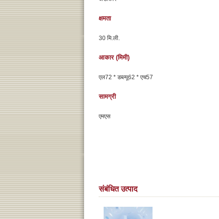
क्षमता
30 मि.ली.
आकार (मिमी)
एल72 * डब्ल्यू62 * एच57
सामग्री
एमएस
संबंधित उत्पाद