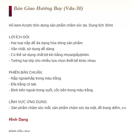
Bản Giao Hưởng Bay (vda-30)
Hũ kem Acrylic tròn đựng sản phẩm chăm sóc da. Dung tích 30ml.
LỢI ÍCH GÓI:
- Hai loại nắp để đa dạng hóa dòng sản phẩm.
- Vặn chặt, sử dụng dễ dàng.
- Có thể sử dụng chất bịt kín bằng nhựa/giấy/phèn.
- Tường hai lớp cho nhiều lựa chọn thiết kế khác nhau.
PHIÊN BẢN CHUẨN:
- Nắp ngoài/nắp trong màu trắng.
- Đĩa trắng có tab.
- Bình bên ngoài trong suốt, cốc bên trong màu trắng.
LĨNH VỰC ỨNG DỤNG:
- Sản phẩm chăm sóc mắt, sản phẩm chăm sóc da mặt, đồ trang điểm, v.v.
Hình Dạng
Hình bầu dục