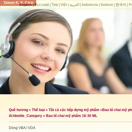
Taiwan K. K. Corp.
English
|
Русский
|
ไทย
|
Việt
|
العربية
|
Indonesia
|
Italiano
|
한국어
|
P
Quê hương
»
Thể loại
»
Tất cả các hộp đựng mỹ phẩm
»
Bao bì chai mỹ p
tích
bottle_Category »
Bao bì chai mỹ phẩm 16-30 ML
Dòng VBA / VDA