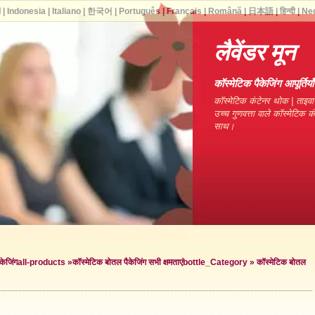
ا
|
Indonesia
|
Italiano
|
한국어
|
Português
|
Français
|
Română
|
日本語
|
हिन्दी
|
Ne
लैवेंडर मून
कॉस्मेटिक पैकेजिंग आपूर्ति
कॉस्मेटिक कंटेनर थोक | ताइवा
उच्च गुणवत्ता वाले कॉस्मेटिक 
साथ।
केजिंग
all-products »
कॉस्मेटिक बोतल पैकेजिंग सभी क्षमताएं
bottle_Category »
कॉस्मेटिक बोतल