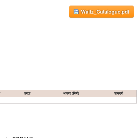
Waltz_Catalogue.pdf
र
क्षमता
आकार (मिमी)
सामग्री