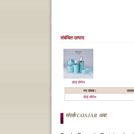
संबंधित उत्पाद
डी/ई सीरीज
मद संख्या।
आका
डी/ई सीरीज
संपर्क COSJAR अब!