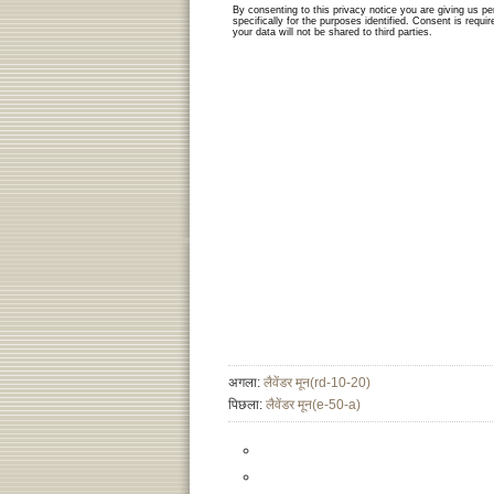
अगला:
लैवेंडर मून(rd-10-20)
पिछला:
लैवेंडर मून(e-50-a)