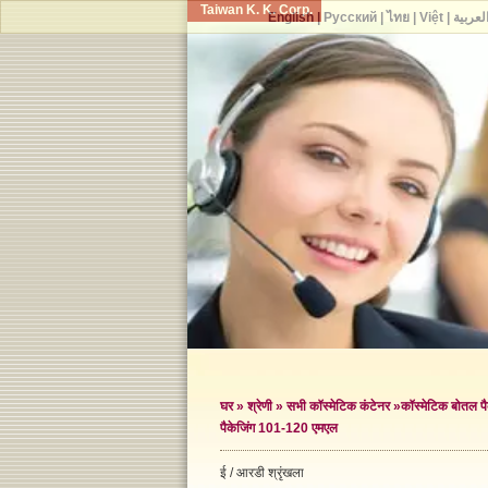
Taiwan K. K. Corp.
English
|
Русский
|
ไทย
|
Việt
|
لعربية
घर
»
श्रेणी
»
सभी कॉस्मेटिक कंटेनर
»
कॉस्मेटिक बोतल पै
पैकेजिंग 101-120 एमएल
ई / आरडी श्रृंखला