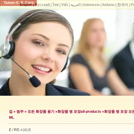
Taiwan K. K. Corp.
English
|
Русский
|
ไทย
|
Việt
|
العربية
|
Indonesia
|
Italiano
|
한국어
|
P
집
»
범주
»
모든 화장품 용기
»
화장품 병 포장
all-products »
화장품 병 포장 모
ML
E / RD 시리즈