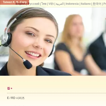
Taiwan K. K. Corp.
English
|
Русский
|
ไทย
|
Việt
|
العربية
|
Indonesia
|
Italiano
|
한국어
|
P
집
»
E / RD 시리즈