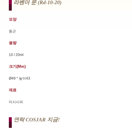
라벤더 문 (rd-10-20)
모양
둥근
용량
10 / 20ml
크기(mm)
Ø49 * 높이43
재료
미시시피
연락 COSJAR 지금!