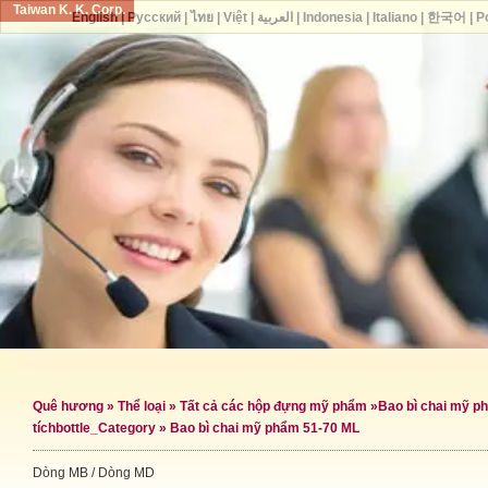
Taiwan K. K. Corp.
English
|
Русский
|
ไทย
|
Việt
|
العربية
|
Indonesia
|
Italiano
|
한국어
|
P
Quê hương
»
Thể loại
»
Tất cả các hộp đựng mỹ phẩm
»
Bao bì chai mỹ p
tích
bottle_Category »
Bao bì chai mỹ phẩm 51-70 ML
Dòng MB / Dòng MD