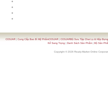
COSJAR
|
Cung Cấp Bao Bì Mỹ PhẩmCOSJAR
|
COSJARBộ Sưu Tập Chai Lọ & Hộp Đựn
Kế Sang Trọng
|
Danh Sách Sản Phẩm
|
Bộ Sản Ph
Copyright © 2026 Ready-Market Online Corporat