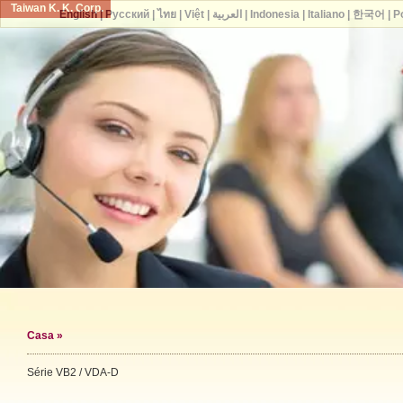
Taiwan K. K. Corp.
English
|
Русский
|
ไทย
|
Việt
|
العربية
|
Indonesia
|
Italiano
|
한국어
|
P
Casa
»
Série VB2 / VDA-D