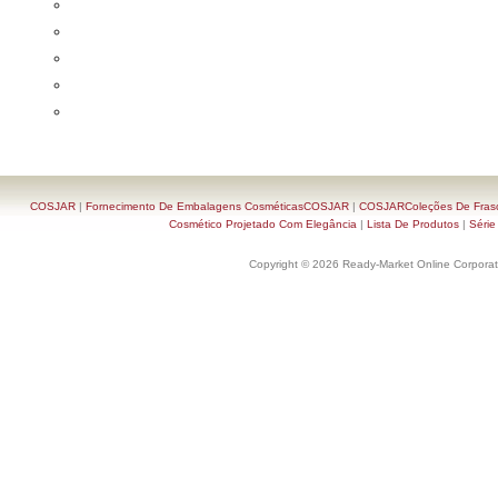
COSJAR
|
Fornecimento De Embalagens CosméticasCOSJAR
|
COSJARColeções De Frasc
Cosmético Projetado Com Elegância
|
Lista De Produtos
|
Série
Copyright © 2026 Ready-Market Online Corporat