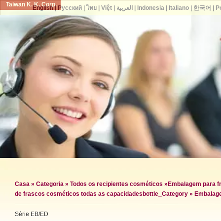
Taiwan K. K. Corp.
English
|
Русский
|
ไทย
|
Việt
|
العربية
|
Indonesia
|
Italiano
|
한국어
|
P
Casa
»
Categoria
»
Todos os recipientes cosméticos
»
Embalagem para f
de frascos cosméticos todas as capacidades
bottle_Category »
Embalage
Série EB/ED