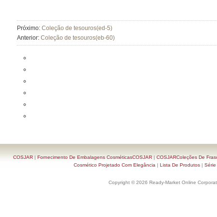
Próximo:
Coleção de tesouros(ed-5)
Anterior:
Coleção de tesouros(eb-60)
COSJAR
|
Fornecimento De Embalagens CosméticasCOSJAR
|
COSJARColeções De Frasc
Cosmético Projetado Com Elegância
|
Lista De Produtos
|
Série
Copyright © 2026 Ready-Market Online Corporat