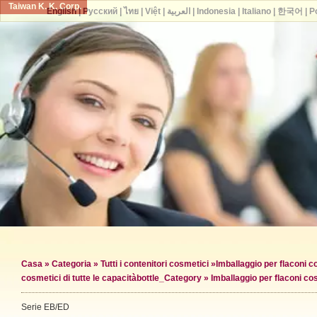
Taiwan K. K. Corp.
English
|
Русский
|
ไทย
|
Việt
|
العربية
|
Indonesia
|
Italiano
|
한국어
|
P
Casa
»
Categoria
»
Tutti i contenitori cosmetici
»
Imballaggio per flaconi c
cosmetici di tutte le capacità
bottle_Category »
Imballaggio per flaconi c
Serie EB/ED