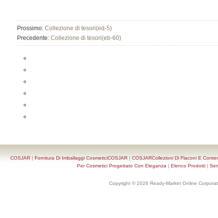
Prossimo:
Collezione di tesori(ed-5)
Precedente:
Collezione di tesori(eb-60)
COSJAR
|
Fornitura Di Imballaggi CosmeticiCOSJAR
|
COSJARCollezioni Di Flaconi E Conten
Per Cosmetici Progettato Con Eleganza
|
Elenco Prodotti
|
Ser
Copyright © 2026 Ready-Market Online Corporat