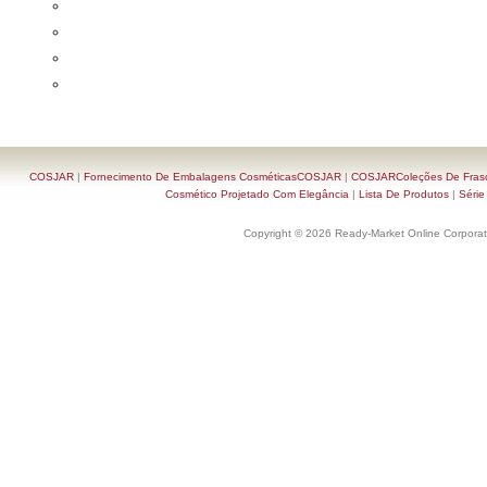
COSJAR
|
Fornecimento De Embalagens CosméticasCOSJAR
|
COSJARColeções De Frasc
Cosmético Projetado Com Elegância
|
Lista De Produtos
|
Série
Copyright © 2026 Ready-Market Online Corporat