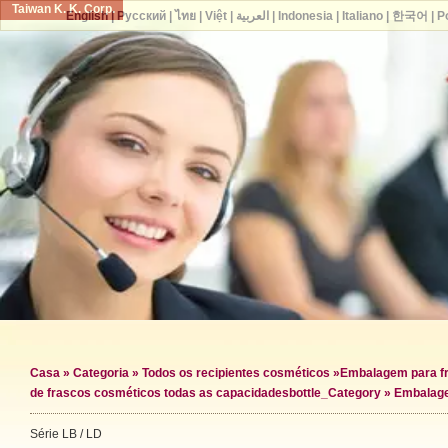
Taiwan K. K. Corp.
English
|
Русский
|
ไทย
|
Việt
|
العربية
|
Indonesia
|
Italiano
|
한국어
|
P
Casa
»
Categoria
»
Todos os recipientes cosméticos
»
Embalagem para f
de frascos cosméticos todas as capacidades
bottle_Category »
Embalage
Série LB / LD