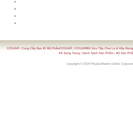
COSJAR
|
Cung Cấp Bao Bì Mỹ PhẩmCOSJAR
|
COSJARBộ Sưu Tập Chai Lọ & Hộp Đựn
Kế Sang Trọng
|
Danh Sách Sản Phẩm
|
Bộ Sản Ph
Copyright © 2026 Ready-Market Online Corporat