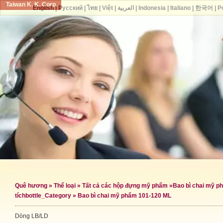
Taiwan K. K. Corp.
English
|
Русский
|
ไทย
|
Việt
|
العربية
|
Indonesia
|
Italiano
|
한국어
|
P
Quê hương
»
Thể loại
»
Tất cả các hộp đựng mỹ phẩm
»
Bao bì chai mỹ p
tích
bottle_Category »
Bao bì chai mỹ phẩm 101-120 ML
Dòng LB/LD