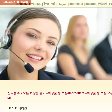
Taiwan K. K. Corp.
English
|
Русский
|
ไทย
|
Việt
|
العربية
|
Indonesia
|
Italiano
|
한국어
|
P
집
»
범주
»
모든 화장품 용기
»
화장품 병 포장
all-products »
화장품 병 포장 모
ML
LB / LD 시리즈