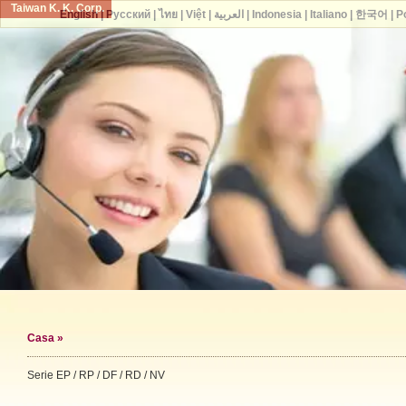
Taiwan K. K. Corp.
English
|
Русский
|
ไทย
|
Việt
|
العربية
|
Indonesia
|
Italiano
|
한국어
|
P
Casa
»
Serie EP / RP / DF / RD / NV