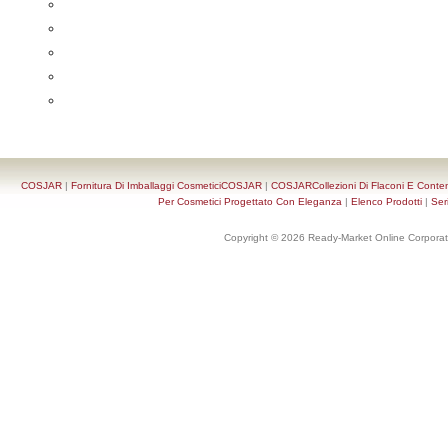
COSJAR
|
Fornitura Di Imballaggi CosmeticiCOSJAR
|
COSJARCollezioni Di Flaconi E Conten
Per Cosmetici Progettato Con Eleganza
|
Elenco Prodotti
|
Ser
Copyright © 2026 Ready-Market Online Corporat