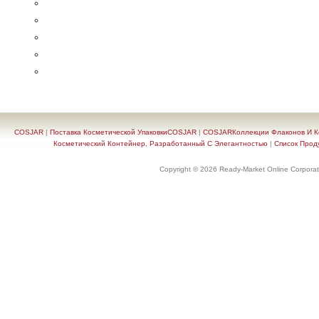
COSJAR
|
Поставка Косметической УпаковкиCOSJAR
|
COSJARКоллекции Флаконов И Ко
Косметический Контейнер, Разработанный С Элегантностью
|
Список Прод
Copyright © 2026 Ready-Market Online Corporat