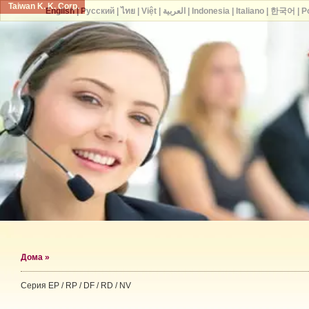
Taiwan K. K. Corp.
English
|
Русский
|
ไทย
|
Việt
|
العربية
|
Indonesia
|
Italiano
|
한국어
|
P
Дома
»
Серия EP / RP / DF / RD / NV