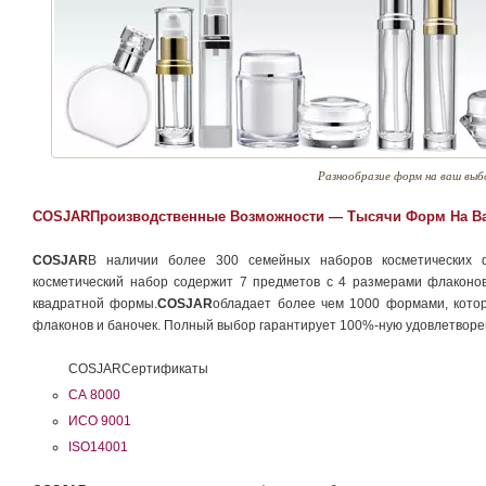
Разнообразие форм на ваш выб
COSJARПроизводственные Возможности — Тысячи Форм На В
COSJAR
В наличии более 300 семейных наборов косметических ф
косметический набор содержит 7 предметов с 4 размерами флаконов
квадратной формы.
COSJAR
обладает более чем 1000 формами, кото
флаконов и баночек. Полный выбор гарантирует 100%-ную удовлетворе
COSJARСертификаты
СА 8000
ИСО 9001
ISO14001