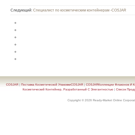
Следующий:
Специалист по косметическим контейнерам -COSJAR
COSJAR
|
Поставка Косметической УпаковкиCOSJAR
|
COSJARКоллекции Флаконов И Ко
Косметический Контейнер, Разработанный С Элегантностью
|
Список Прод
Copyright © 2026 Ready-Market Online Corporat