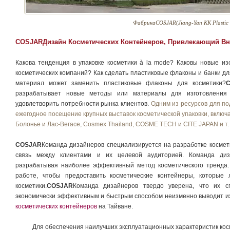
ФабрикаCOSJAR(Jiang-Yan KK Plastic C
COSJARДизайн Косметических Контейнеров, Привлекающий В
Какова тенденция в упаковке косметики à la mode? Каковы новые и
косметических компаний? Как сделать пластиковые флаконы и банки дл
материал может заменить пластиковые флаконы для косметики?
C
разрабатывает новые методы или материалы для изготовления 
удовлетворить потребности рынка клиентов.
Одним из ресурсов для по
ежегодное посещение крупных выставок косметической упаковки, вкл
Болонье и Лас-Вегасе, Cosmex Thailand, COSME TECH и CITE JAPAN и т. 
COSJAR
Команда дизайнеров специализируется на разработке космет
связь между клиентами и их целевой аудиторией. Команда диз
разрабатывая наиболее эффективный метод косметического тренда.
работе, чтобы предоставить косметические контейнеры, которые
косметики.
COSJAR
Команда дизайнеров твердо уверена, что их с
экономически эффективным и быстрым способом неизменно выводит и
косметических контейнеров
на Тайване.
Для обеспечения наилучших эксплуатационных характеристик кос