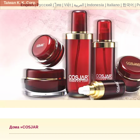
Taiwan K. K. Corp.
English
|
Русский
|
ไทย
|
Việt
|
العربية
|
Indonesia
|
Italiano
|
한국어
|
P
Дома
»COSJAR