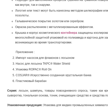
Подходит для выполнения процесса тушения на туманной поверх
как внутри, так и снаружи.
Логотип или текст могут быть нанесены методом шелкографии ил
позолоты.
Гальваническое покрытие золотом или серебром.
Окраска распылением с металлизированным эффектом.
Крышка и корпус косметического
контейнера
защищены изолиров
многослойной защитной упаковкой из полиамида и картона для за
возникающих во время транспортировки.
Приложение :
Импорт насосов для флаконов с лосьоном
Насос для лосьона TKPC® Water Shield
Упаковка ROPAC® Roll On
COSJAR® Искусственно созданная хрустальная банка
Пластиковый барабан
Серия:
лосьон, шампунь, товары повседневного спроса, такие как кре
сыворотка, тональная основа, тоник, очищающее средство и средства по
Упаковочная продукция:
Упаковка для жидких промышленных химикато