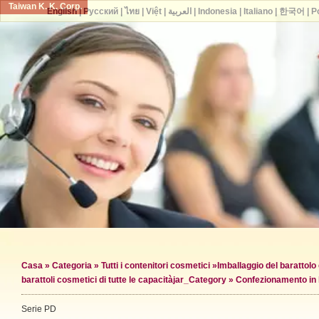
Taiwan K. K. Corp.
English
|
Русский
|
ไทย
|
Việt
|
العربية
|
Indonesia
|
Italiano
|
한국어
|
P
Casa
»
Categoria
»
Tutti i contenitori cosmetici
»
Imballaggio del barattol
barattoli cosmetici di tutte le capacità
jar_Category »
Confezionamento in 
Serie PD