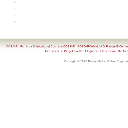
COSJAR
|
Fornitura Di Imballaggi CosmeticiCOSJAR
|
COSJARCollezioni Di Flaconi E Conten
Per Cosmetici Progettato Con Eleganza
|
Elenco Prodotti
|
Ser
Copyright © 2026 Ready-Market Online Corporat