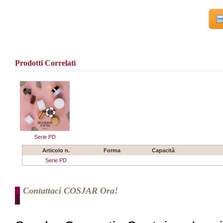
Prodotti Correlati
Serie PD
Articolo n.
Forma
Capacità
Serie PD
Contattaci COSJAR Ora!