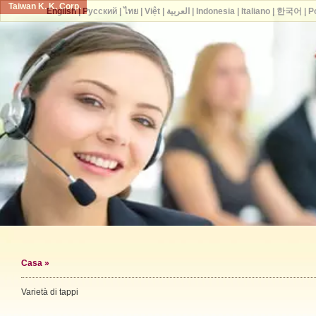
Taiwan K. K. Corp.
English
|
Русский
|
ไทย
|
Việt
|
العربية
|
Indonesia
|
Italiano
|
한국어
|
P
Casa
»
Varietà di tappi