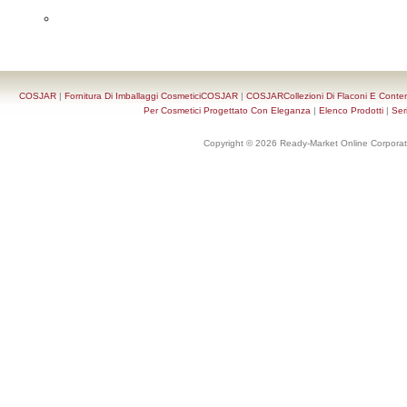
COSJAR
|
Fornitura Di Imballaggi CosmeticiCOSJAR
|
COSJARCollezioni Di Flaconi E Conten
Per Cosmetici Progettato Con Eleganza
|
Elenco Prodotti
|
Ser
Copyright © 2026 Ready-Market Online Corporat