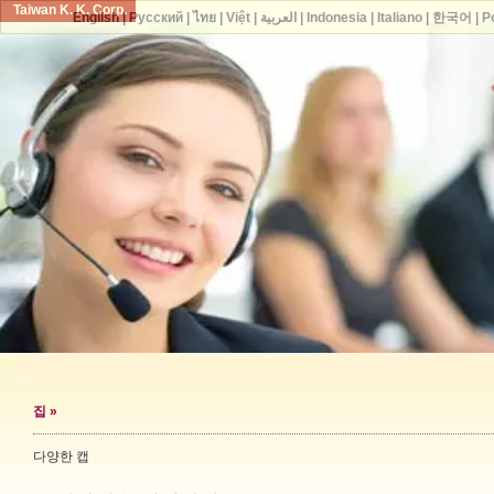
Taiwan K. K. Corp.
English
|
Русский
|
ไทย
|
Việt
|
العربية
|
Indonesia
|
Italiano
|
한국어
|
P
집
»
다양한 캡