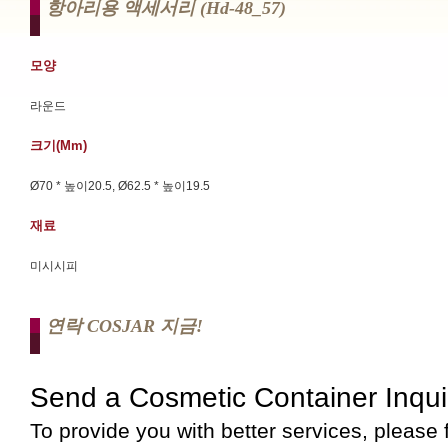
항아리용 액세서리 (hd-48_57)
모양
라운드
크기(mm)
Ø70 * 높이20.5, Ø62.5 * 높이19.5
재료
미시시피
연락 COSJAR 지금!