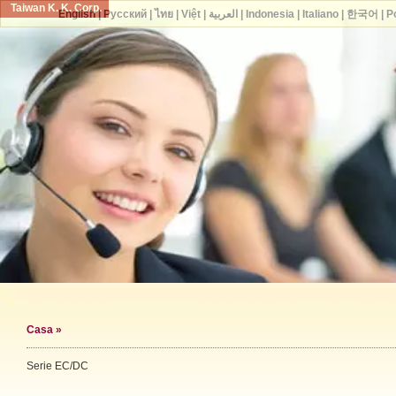
Taiwan K. K. Corp.
English
|
Русский
|
ไทย
|
Việt
|
العربية
|
Indonesia
|
Italiano
|
한국어
|
P
Casa
»
Serie EC/DC