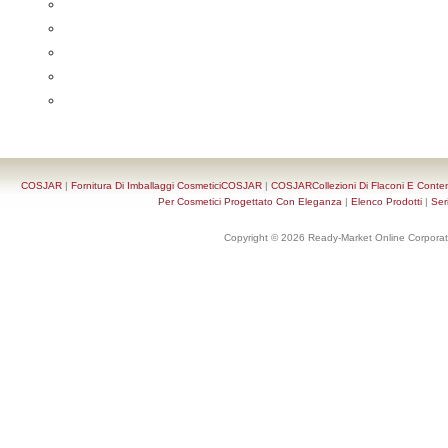
COSJAR
|
Fornitura Di Imballaggi CosmeticiCOSJAR
|
COSJARCollezioni Di Flaconi E Conten
Per Cosmetici Progettato Con Eleganza
|
Elenco Prodotti
|
Ser
Copyright © 2026 Ready-Market Online Corporat