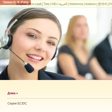
Taiwan K. K. Corp.
English
|
Русский
|
ไทย
|
Việt
|
العربية
|
Indonesia
|
Italiano
|
한국어
|
P
Дома
»
Серия EC/DC