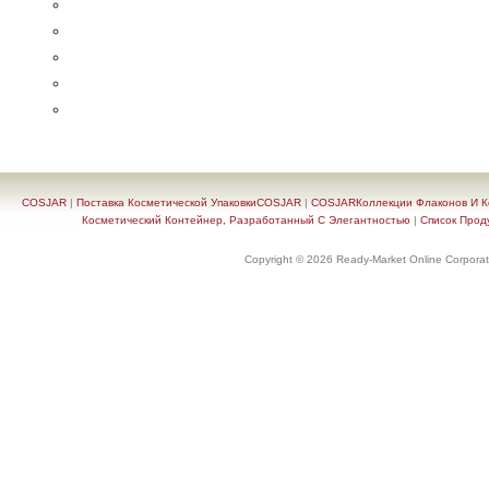
COSJAR
|
Поставка Косметической УпаковкиCOSJAR
|
COSJARКоллекции Флаконов И Ко
Косметический Контейнер, Разработанный С Элегантностью
|
Список Прод
Copyright © 2026 Ready-Market Online Corporat