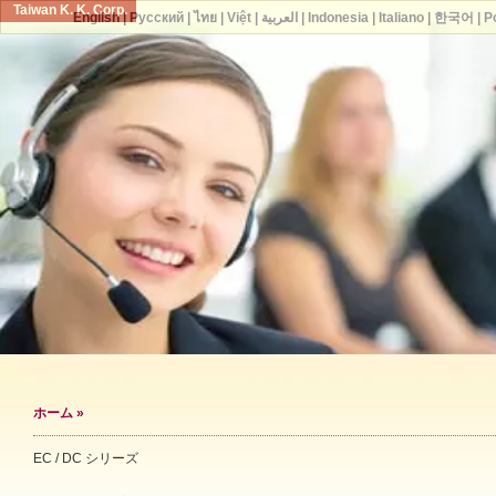
Taiwan K. K. Corp.
English
|
Русский
|
ไทย
|
Việt
|
العربية
|
Indonesia
|
Italiano
|
한국어
|
P
ホーム
»
EC / DC シリーズ