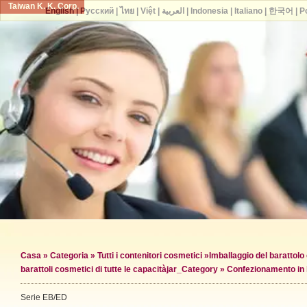
Taiwan K. K. Corp.
English
|
Русский
|
ไทย
|
Việt
|
العربية
|
Indonesia
|
Italiano
|
한국어
|
P
Casa
»
Categoria
»
Tutti i contenitori cosmetici
»
Imballaggio del barattol
barattoli cosmetici di tutte le capacità
jar_Category »
Confezionamento in 
Serie EB/ED