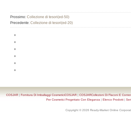
Prossimo:
Collezione di tesori(ed-50)
Precedente:
Collezione di tesori(ed-20)
COSJAR
|
Fornitura Di Imballaggi CosmeticiCOSJAR
|
COSJARCollezioni Di Flaconi E Conten
Per Cosmetici Progettato Con Eleganza
|
Elenco Prodotti
|
Ser
Copyright © 2026 Ready-Market Online Corporat