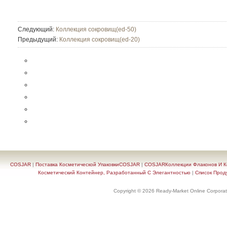
Следующий:
Коллекция сокровищ(ed-50)
Предыдущий:
Коллекция сокровищ(ed-20)
COSJAR
|
Поставка Косметической УпаковкиCOSJAR
|
COSJARКоллекции Флаконов И Ко
Косметический Контейнер, Разработанный С Элегантностью
|
Список Прод
Copyright © 2026 Ready-Market Online Corporat