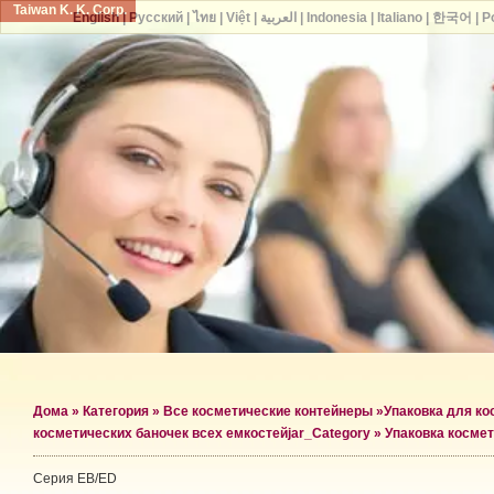
Taiwan K. K. Corp.
English
|
Русский
|
ไทย
|
Việt
|
العربية
|
Indonesia
|
Italiano
|
한국어
|
P
Дома
»
Категория
»
Все косметические контейнеры
»
Упаковка для ко
косметических баночек всех емкостей
jar_Category »
Упаковка космет
Серия EB/ED