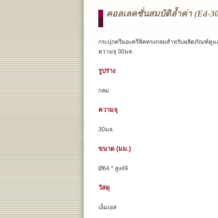
คอลเลคชั่นสมบัติล้ำค่า (ed-3
กระปุกครีมอะครีลิคทรงกลมสำหรับผลิตภัณฑ์ดูแ
ความจุ 30มล.
รูปร่าง
กลม
ความจุ
30มล.
ขนาด (มม.)
Ø64 * สูง49
วัสดุ
เอ็มเอส