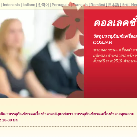
ا
|
Indonesia
|
Italiano
|
한국어
|
Português
|
Français
|
Română
|
日本語
|
हिन्दी
|
Ne
คอลเลคชั่
วัสดุบรรจุภัณฑ์เครื่อง
COSJAR
ขายส่งภาชนะเครื่องสำอ
ผลิตและซัพพลายเออร์ภาช
ตั้งแต่ปี พ.ศ.2519 ด้วยป
ชนิด
»
บรรจุภัณฑ์ขวดเครื่องสำอาง
all-products »
บรรจุภัณฑ์ขวดเครื่องสำอางทุกความ
ง 16-30 มล.