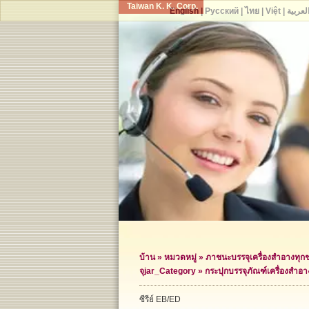
Taiwan K. K. Corp.
English
|
Русский
|
ไทย
|
Việt
|
لعربية
บ้าน
»
หมวดหมู่
»
ภาชนะบรรจุเครื่องสำอางทุก
จุ
jar_Category »
กระปุกบรรจุภัณฑ์เครื่องสำอา
ซีรีย์ EB/ED