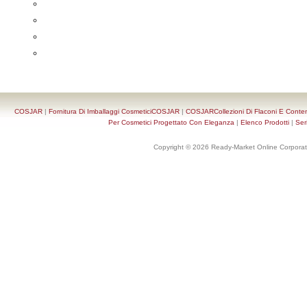
COSJAR
|
Fornitura Di Imballaggi CosmeticiCOSJAR
|
COSJARCollezioni Di Flaconi E Conten
Per Cosmetici Progettato Con Eleganza
|
Elenco Prodotti
|
Ser
Copyright © 2026 Ready-Market Online Corporat