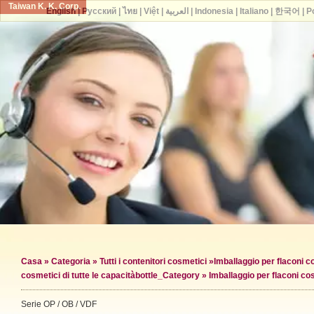
Taiwan K. K. Corp.
English
|
Русский
|
ไทย
|
Việt
|
العربية
|
Indonesia
|
Italiano
|
한국어
|
P
Casa
»
Categoria
»
Tutti i contenitori cosmetici
»
Imballaggio per flaconi c
cosmetici di tutte le capacità
bottle_Category »
Imballaggio per flaconi c
Serie OP / OB / VDF